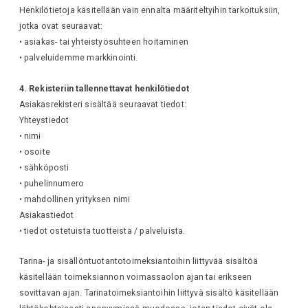
Henkilötietoja käsitellään vain ennalta määriteltyihin tarkoituksiin,
jotka ovat seuraavat:
• asiakas- tai yhteistyösuhteen hoitaminen
• palveluidemme markkinointi.
4. Rekisteriin tallennettavat henkilötiedot
Asiakasrekisteri sisältää seuraavat tiedot:
Yhteystiedot
• nimi
• osoite
• sähköposti
• puhelinnumero
• mahdollinen yrityksen nimi
Asiakastiedot
• tiedot ostetuista tuotteista / palveluista.
Tarina- ja sisällöntuotantotoimeksiantoihin liittyvää sisältöä
käsitellään toimeksiannon voimassaolon ajan tai erikseen
sovittavan ajan. Tarinatoimeksiantoihin liittyvä sisältö käsitellään