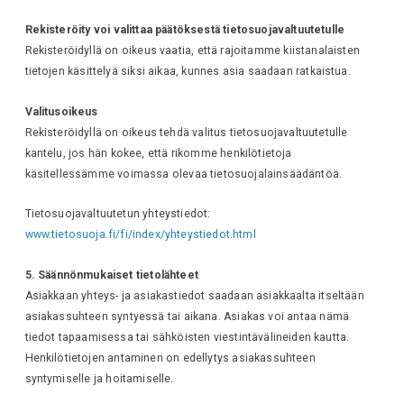
Rekisteröity voi valittaa päätöksestä tietosuojavaltuutetulle
Rekisteröidyllä on oikeus vaatia, että rajoitamme kiistanalaisten
tietojen käsittelyä siksi aikaa, kunnes asia saadaan ratkaistua.
Valitusoikeus
Rekisteröidyllä on oikeus tehdä valitus tietosuojavaltuutetulle
kantelu, jos hän kokee, että rikomme henkilötietoja
käsitellessämme voimassa olevaa tietosuojalainsäädäntöä.
Tietosuojavaltuutetun yhteystiedot:
www.tietosuoja.fi/fi/index/yhteystiedot.html
5. Säännönmukaiset tietolähteet
Asiakkaan yhteys- ja asiakastiedot saadaan asiakkaalta itseltään
asiakassuhteen syntyessä tai aikana. Asiakas voi antaa nämä
tiedot tapaamisessa tai sähköisten viestintävälineiden kautta.
Henkilötietojen antaminen on edellytys asiakassuhteen
syntymiselle ja hoitamiselle.