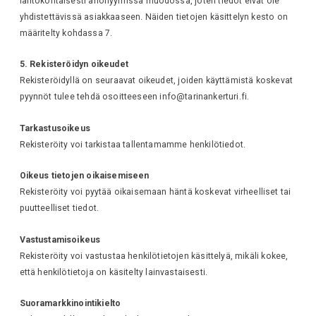
lähtökohtaisesti anonyymissä muodossa, joten tiedot eivät ole
yhdistettävissä asiakkaaseen. Näiden tietojen käsittelyn kesto on
määritelty kohdassa 7.
5. Rekisteröidyn oikeudet
Rekisteröidyllä on seuraavat oikeudet, joiden käyttämistä koskevat
pyynnöt tulee tehdä osoitteeseen info@tarinankerturi.fi.
Tarkastusoikeus
Rekisteröity voi tarkistaa tallentamamme henkilötiedot.
Oikeus tietojen oikaisemiseen
Rekisteröity voi pyytää oikaisemaan häntä koskevat virheelliset tai
puutteelliset tiedot.
Vastustamisoikeus
Rekisteröity voi vastustaa henkilötietojen käsittelyä, mikäli kokee,
että henkilötietoja on käsitelty lainvastaisesti.
Suoramarkkinointikielto