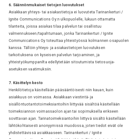
6. Säännönmukaiset tietojen luovutukset
Asiakkaan yhteys- tai asiakastietoja ei luovuteta Tarinankerturi /
Ignite Communications Oy:n ulkopuolelle, lukuun ottamatta
tilanteita, joissa asiakas tilaa palvelun tai osallistuu
valmennukseen/tapahtumaan, jonka Tarinankerturi / Ignite
Communications Oy toteuttaa yhteistyössä kolmannen osapuolen
kanssa. Tällöin yhteys- ja asiakastietojen luovutuksen
tarkoituksena on kyseisen palvelun tarjoaminen, ja
yhteistyökumppanilta edellytetään sitoutumista tietosuoja-
asetuksen vaatimuksiin.
7. Käsittelyn kesto
Henkilötietoja käsitellään pääsääntöisesti niin kauan, kuin
asiakkuus on voimassa. Asiakkaan viestintä- ja
sisällöntuotantotoimeksiantoihin liittyvää sisältöä käsitellään
toimeksiannon voimassaolon ajan tai sopimuksella erikseen
sovittavan ajan. Tarinatoimeksiantoihin liittyvä sisältö käsitellään
lähtökohtaisesti anonyymissä muodossa, joten tiedot eivät ole
yhdistettävissä asiakkaaseen. Tarinankerturi / Ignite