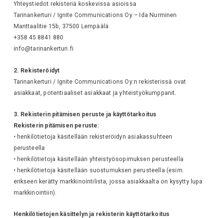
Yhteystiedot rekisteriä koskevissa asioissa
Tarinankerturi / Ignite Communications Oy – Ida Nurminen
Manttaalitie 15b, 37500 Lempäälä
+358 45 8841 880
info@tarinankerturi.fi
2. Rekisteröidyt
Tarinankerturi / Ignite Communications Oy:n rekisterissä ovat
asiakkaat, potentiaaliset asiakkaat ja yhteistyökumppanit.
3. Rekisterin pitämisen peruste ja käyttötarkoitus
Rekisterin pitämisen peruste:
• henkilötietoja käsitellään rekisteröidyn asiakassuhteen
perusteella
• henkilötietoja käsitellään yhteistyösopimuksen perusteella
• henkilötietoja käsitellään suostumuksen perusteella (esim.
erikseen kerätty markkinointilista, jossa asiakkaalta on kysytty lupa
markkinointiin).
Henkilötietojen käsittelyn ja rekisterin käyttötarkoitus