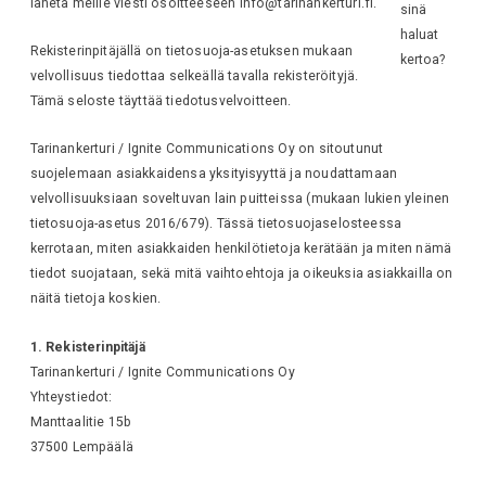
lähetä meille viesti osoitteeseen info@tarinankerturi.fi.
sinä
haluat
Rekisterinpitäjällä on tietosuoja-asetuksen mukaan
kertoa?
velvollisuus tiedottaa selkeällä tavalla rekisteröityjä.
Tämä seloste täyttää tiedotusvelvoitteen.
Tarinankerturi / Ignite Communications Oy on sitoutunut
suojelemaan asiakkaidensa yksityisyyttä ja noudattamaan
velvollisuuksiaan soveltuvan lain puitteissa (mukaan lukien yleinen
tietosuoja-asetus 2016/679). Tässä tietosuojaselosteessa
kerrotaan, miten asiakkaiden henkilötietoja kerätään ja miten nämä
tiedot suojataan, sekä mitä vaihtoehtoja ja oikeuksia asiakkailla on
näitä tietoja koskien.
1. Rekisterinpitäjä
Tarinankerturi / Ignite Communications Oy
Yhteystiedot:
Manttaalitie 15b
37500 Lempäälä