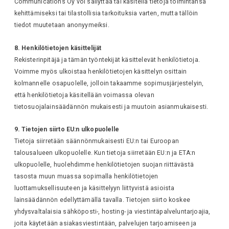
Communications Oy voi säilyttää tai käsitellä tietoja toimintansa
kehittämiseksi tai tilastollisia tarkoituksia varten, mutta tällöin
tiedot muutetaan anonyymeiksi.
8. Henkilötietojen käsittelijät
Rekisterinpitäjä ja tämän työntekijät käsittelevät henkilötietoja.
Voimme myös ulkoistaa henkilötietojen käsittelyn osittain
kolmannelle osapuolelle, jolloin takaamme sopimusjärjestelyin,
että henkilötietoja käsitellään voimassa olevan
tietosuojalainsäädännön mukaisesti ja muutoin asianmukaisesti.
9. Tietojen siirto EU:n ulkopuolelle
Tietoja siirretään säännönmukaisesti EU:n tai Euroopan
talousalueen ulkopuolelle. Kun tietoja siirretään EU:n ja ETA:n
ulkopuolelle, huolehdimme henkilötietojen suojan riittävästä
tasosta muun muassa sopimalla henkilötietojen
luottamuksellisuuteen ja käsittelyyn liittyvistä asioista
lainsäädännön edellyttämällä tavalla. Tietojen siirto koskee
yhdysvaltalaisia sähköposti-, hosting- ja viestintäpalveluntarjoajia,
joita käytetään asiakasviestintään, palvelujen tarjoamiseen ja