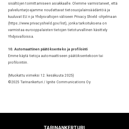
sisältöjen toimittamiseen asiakkaalle. Olemme varmistaneet, että
palveluntarjoajamme noudattavat tietosuojalainsäädäntöä ja
kuuluvat EU:n ja Yhdysvaltojen väliseen Privacy Shield -ohjelmaan
(https://www.privacyshield.gov/list), jonka tarkoituksena on
varmistaa eurooppalaisten tietojen tietoturvallinen käsittely
Yhdysvalloissa.
10. Automaattinen päätöksenteko ja profilointi
Emme käytä tietoja automaattiseen päätöksentekoon tai
profilointiin.
(Muokattu viimeksi 12. kesäkuuta 2025)
©2025 Tarinankerturi / Ignite Communications Oy
TARINANKERTURI