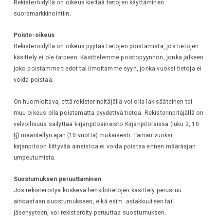
Rekisteröidyllä on oikeus kieltää tietojen käyttäminen
suoramarkkinointiin.
Poisto-oikeus
Rekisteröidyllä on oikeus pyytää tietojen poistamista, jos tietojen
käsittely ei ole tarpeen. Käsittelemme poistopyynnön, jonka jälkeen
joko poistamme tiedot tai ilmoitamme syyn, jonka vuoksi tietoja ei
voida poistaa.
On huomioitava, että rekisterinpitäjällä voi olla lakisääteinen tai
muu oikeus olla poistamatta pyydettyä tietoa. Rekisterinpitäjällä on
velvollisuus säilyttää kirjanpitoaineisto Kirjanpitolaissa (luku 2, 10
§) määritellyn ajan (10 vuotta) mukaisesti. Tämän vuoksi
kirjanpitoon liittyvää aineistoa ei voida poistaa ennen määräajan
umpeutumista.
Suostumuksen peruuttaminen
Jos rekisteröityä koskeva henkilötietojen käsittely perustuu
ainoastaan suostumukseen, eikä esim. asiakkuuteen tai
jäsenyyteen, voi rekisteröity peruuttaa suostumuksen.