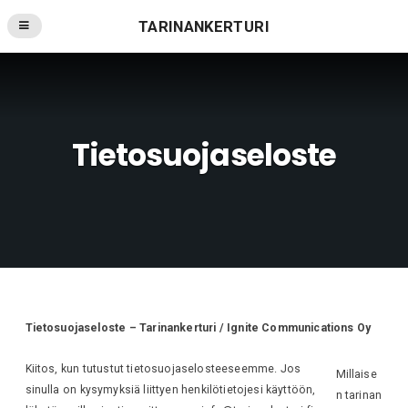
TARINANKERTURI
Tietosuojaseloste
Tietosuojaseloste – Tarinankerturi / Ignite Communications Oy
Kiitos, kun tutustut tietosuojaselosteeseemme. Jos
Millaise
sinulla on kysymyksiä liittyen henkilötietojesi käyttöön,
n tarinan